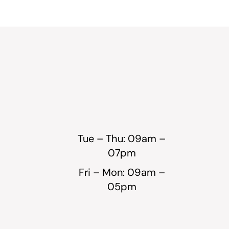
Tue – Thu: 09am –
07pm
Fri – Mon: 09am –
05pm